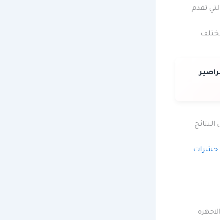
لتي تقدم
مختلف
راصير
لنتائج
حشرات
لاجهزه