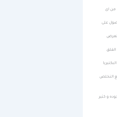
 من اى
حصول على
تتعرض
القلق
بكتيريا
ع التخلص
ده و كثير