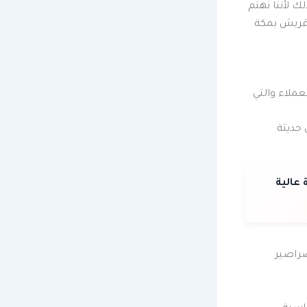
ك لأننا نهتم
ريش بمكة
ملاء والتي
حديثة
دة عالية
صراصير