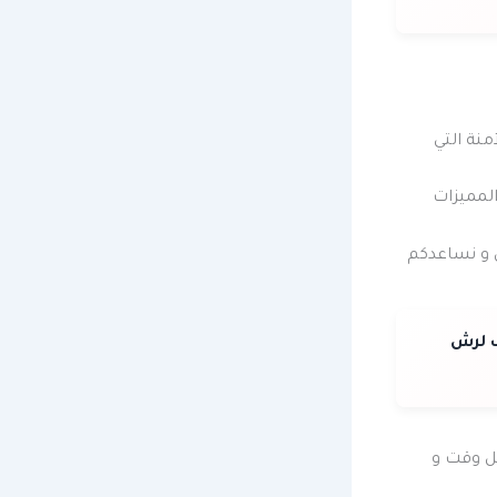
نة التي
المميزات
ل و نساعدكم
 لرش
ل وقت و