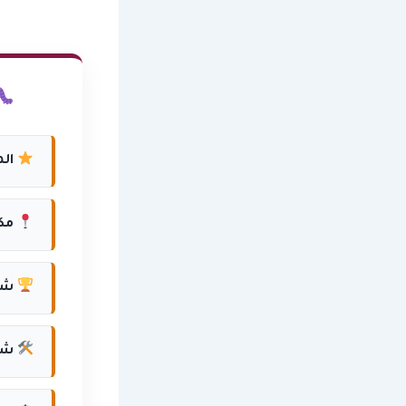
الم
مكا
شرك
شرك