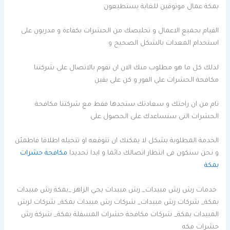
بمكة عمال موثوقين للغاية يستطيعون
القيام بجميع الاعمال و تخليصك من الحشرات بكفاءة و مدربون على
استخدام المعدات بالشكل الصحيح و
لذلك كل ما هو مطلوب منك الان ان تقوم بالاتصال على شركتنا
مكافحة الحشرات على الفور و كن على يقين
تام من ان راحتك و سعادتك ستجدها فقط مع شركتنا مكافحة
الحشرات التى ستساعدك على الحصول على
الخدمة المطلوبة بشكل لا يمكنك ان تتوقعه او تتخيله اطلاقا فاطمئن
و نحن سنكون فى انتظار اتصالك دائما و ابدا تحديدا
مكافحة حشرات
بمكة
خدمات رش رش مبيدات_ رش مبيدات بحي الزاهر _بمكة رش مبيدات
بمكة_ شركات رش مبيدات_ شركات رش مبيدات بمكة_ شركات لرش
المبيدات بمكة_ شركات مكافحة حشرات المسفلة بمكة_ شركة رش
حشرات مكه