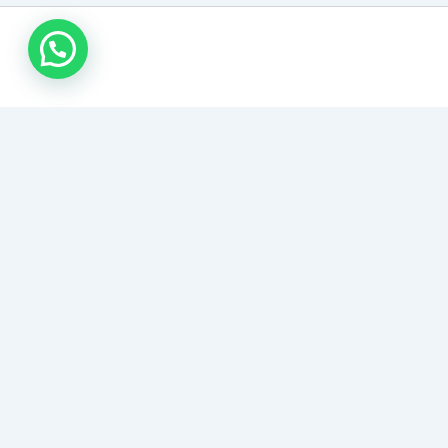
مكافحة حشرات مكة
خدمات رش مبيدات شاملة للقضاء النهائي على الحشرات
والقوارض في مكة المكرمة. مكافحة بق الفراش، الصراصير،
والنمل الأبيض باستخدام مبيدات آمنة ومصرحة مع ضمان عدم
العودة.