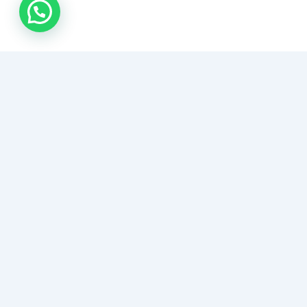
اتصل بنا
مكافحة حشرات مكة
خدمات رش مبيدات شاملة للقضاء النهائي على الحشرات
والقوارض في مكة المكرمة. مكافحة بق الفراش، الصراصير،
والنمل الأبيض باستخدام مبيدات آمنة ومصرحة مع ضمان عدم
العودة.
هل تعاني من انتشار الحشرات؟